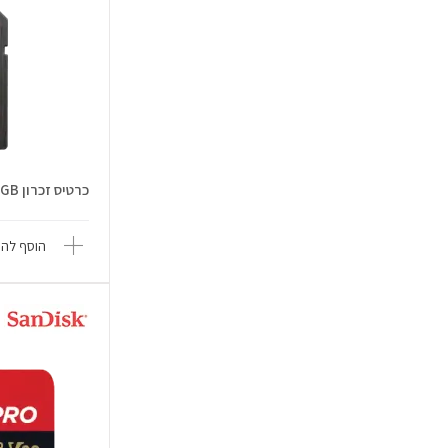
כרטיס זכרון Ex.SD 170/80mbs 64GB
הוסף להש