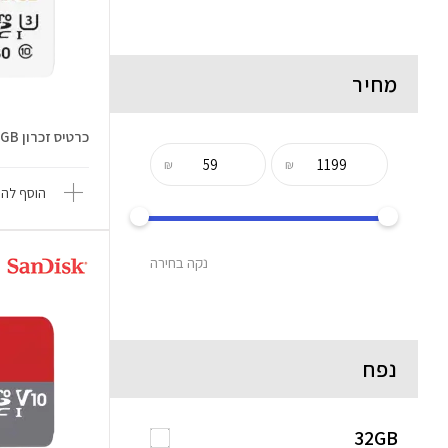
מחיר
כרטיס זכרון High Endurance 512GB
₪
₪
הוסף להש
נקה בחירה
נפח
32GB