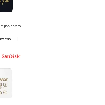
כרטיס זיכרון 512GB m.SDXC 200MB/s
הוסף להש