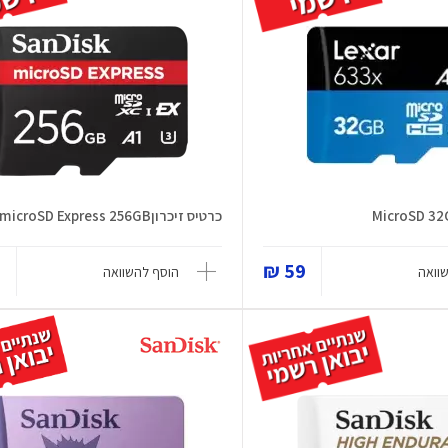
כרטיס זיכרוןmicroSD Express 256GB
₪
59 ₪
וואה
הוסף להשוואה