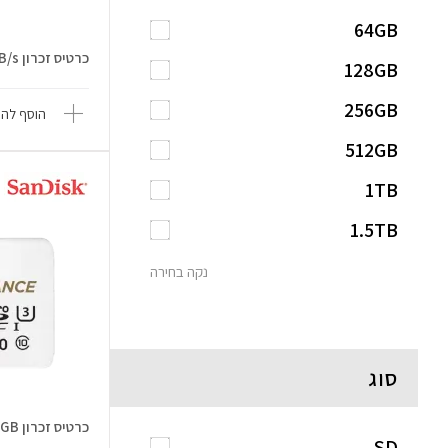
64GB
כרטיס זכרון 1.5TB Ultra 150MB/s
128GB
256GB
הוסף להש
512GB
1TB
1.5TB
נקה בחירה
סוג
כרטיס זכרון High Endurance 128GB
SD