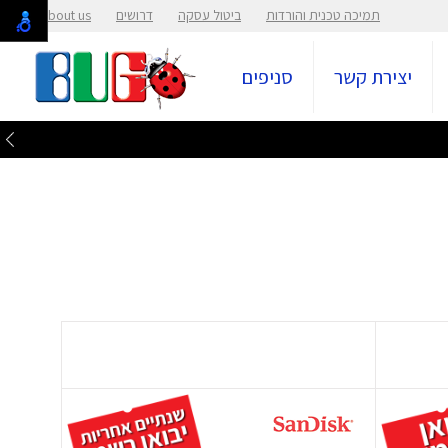
תמיכה טכנית והורדות
ביטול עסקה
דרושים
About us
יצירת קשר
סניפים