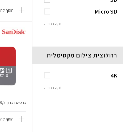
Micro SD
הוסף להש
נקה בחירה
רזולוצית צילום מקסימלית
4K
נקה בחירה
כרטיס זכרון 128GB Ultra 140MB/s
הוסף להש