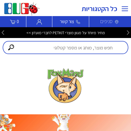
כל הקטגוריות
סניפים
צור קשר
0
מחיר מיוחד על מגוון מוצרי PETKIT לחברי מועדון >>