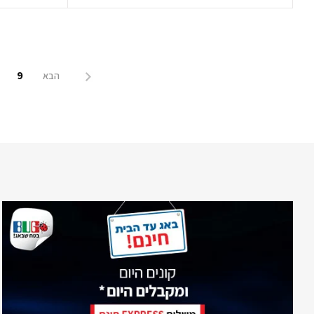
9
הבא