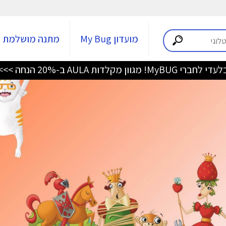
מועדון My Bug
מתנה מושלמת
די לחברי MyBUG! מגוון מקלדות AULA ב-20% הנחה >>>