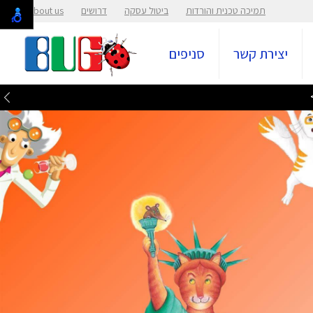
תמיכה טכנית והורדות
ביטול עסקה
דרושים
About us
יצירת קשר
סניפים