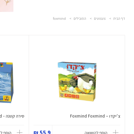
דף הבית
>
צעצועים
>
המובילים
>
foxmind
צ'יקדו – Foxmind Foxmind
סירה קטנה - Mic-o-Mic Foxmind
55.9 ₪
הוסף להשוואה
הוסף ל