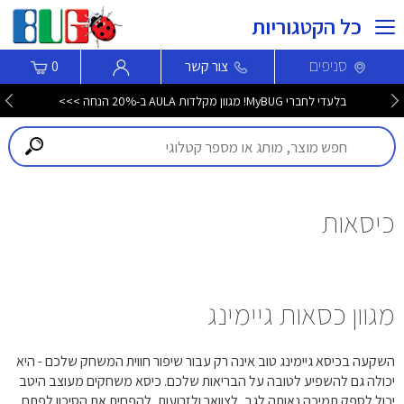
כל הקטגוריות
סניפים
צור קשר
0
בלעדי לחברי MyBUG! מגוון מקלדות AULA ב-20% הנחה >>>
כיסאות
מגוון כסאות גיימינג
השקעה בכיסא גיימינג טוב אינה רק עבור שיפור חווית המשחק שלכם - היא
יכולה גם להשפיע לטובה על הבריאות שלכם. כיסא משחקים מעוצב היטב
יכול לספק תמיכה נאותה לגב, לצוואר ולזרועות, להפחית את הסיכון לפתח