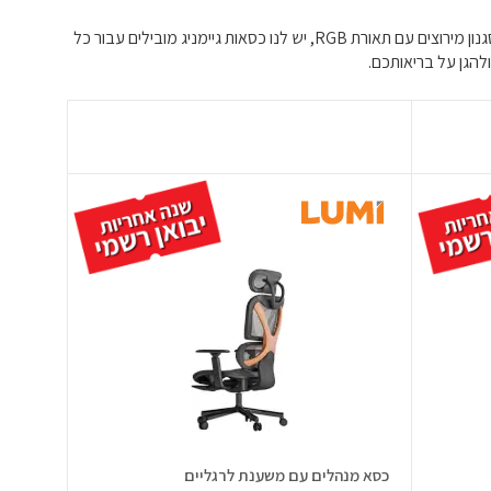
שפרו את חווית המשחק שלכם עם כיסאות הגיימינג הטובים ביותר: מצאו את ההתאמה המושלמת שלכם לנוחות וסגנון. מעיצובים ארגונומיים ועד מושבים בסגנון מירוצים עם תאורת RGB, יש לנו כסאות גיימניג מובילים עבור כל
להגן על בריאותכם.
כסא מנהלים עם משענת לרגליים