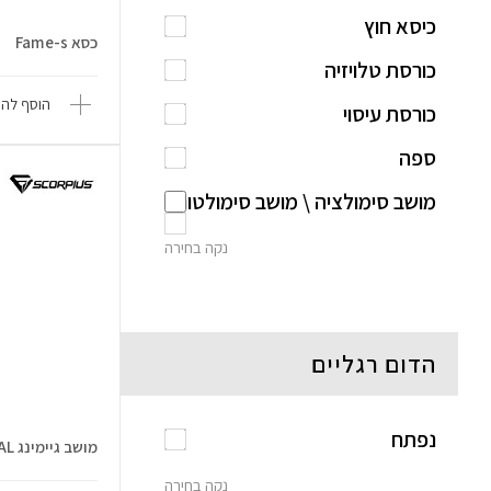
כיסא חוץ
כסא Fame-s
כורסת טלויזיה
הוסף להש
כורסת עיסוי
ספה
מושב סימולציה \ מושב סימולטור
נקה בחירה
הדום רגליים
נפתח
מושב גיימינג PROFESSIONAL
נקה בחירה