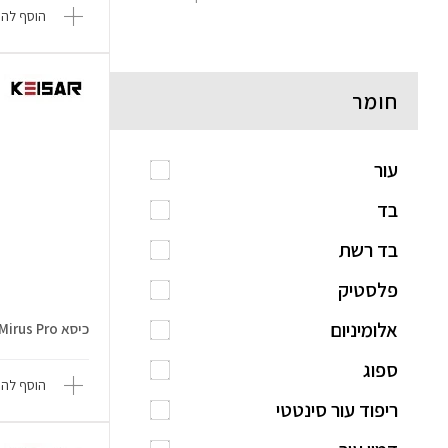
הוסף להש
חומר
עור
בד
בד רשת
פלסטיק
אלומיניום
כיסא Mirus Pro
ספוג
הוסף להש
ריפוד עור סינטטי