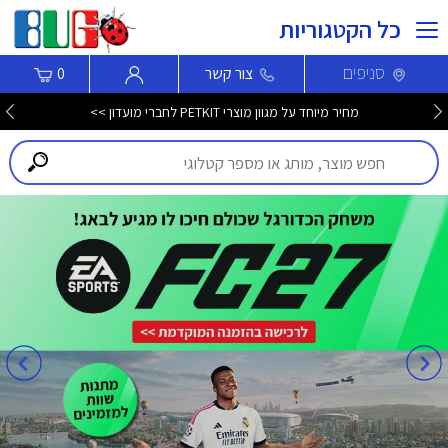
כל הקטגוריות
סניפים
צור קשר
0
מחיר מיוחד על מגוון מוצרי PETKIT לחברי מועדון >>