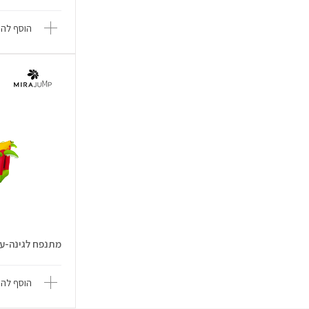
הוסף להש
מתנפח לגינה-עולם
הוסף להש