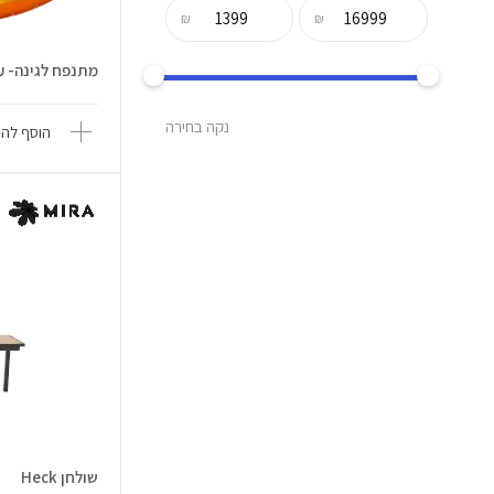
₪
₪
מתנפח לגינה- עול
נקה בחירה
הוסף להש
שולחן Heck