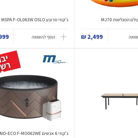
ם המגלשות MJ70
ג'קוזי מרובע MSPA F-OL063W OSLO
99 ₪
2,499 ₪
וואה
הוסף להשוואה
ג'קוזי 6 אנשים MONO-ECO F-MO062WE