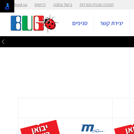
תמיכה טכנית והורדות
ביטול עסקה
דרושים
About us
יצירת קשר
סניפים