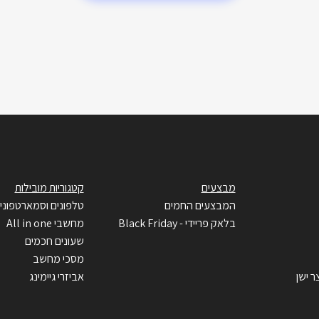
מבצעים
קטגוריות מובילות
המבצעים החמים
טלפונים וסמארטפוני
בלאק פריידי - Black Friday
מחשבי All in one
שעונים חכמים
מסכי מחשב
ר ישן
אביזרי גיימינג