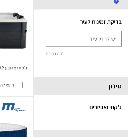
?
בדיקת זמינות לעיר
נקה בחירה
ג'קוזי מרובע OSLO Aero F-OS063WAP
סינון
הוסף להש
ג'קוזי ואביזרים