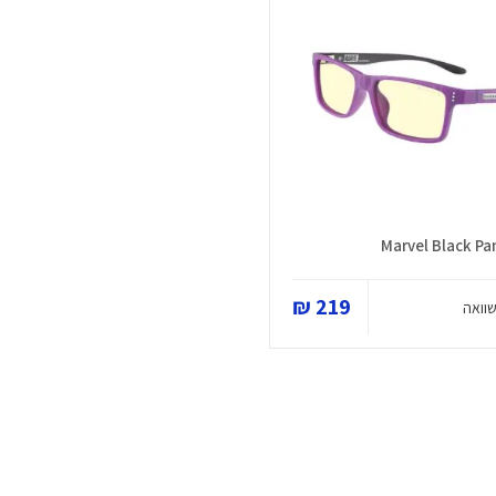
219 ₪
וואה