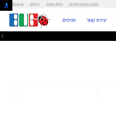
תמיכה טכנית והורדות
ביטול עסקה
דרושים
About us
יצירת קשר
סניפים