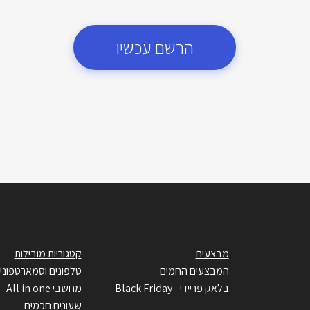
הרשם עכשיו
מבצעים
קטגוריות מובילות
המבצעים החמים
טלפונים וסמארטפוני
בלאק פריידי - Black Friday
מחשבי All in one
שעונים חכמים