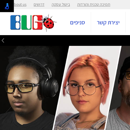
תמיכה טכנית והורדות
ביטול עסקה
דרושים
About us
יצירת קשר
סניפים