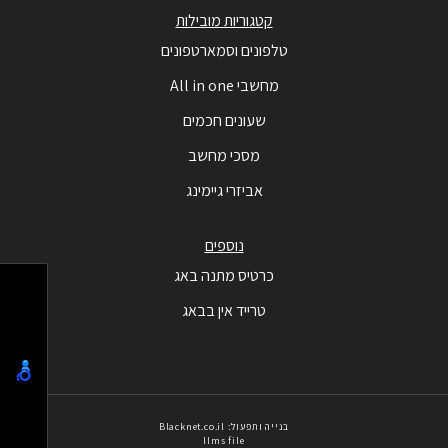
קטגוריות מובילות
טלפונים וסמארטפונים
מחשבי All in one
שעונים חכמים
מסכי מחשב
אביזרי גיימינג
נוספים
כרטיס מתנה באג
טרייד אין בבאג
בנייה ותפעול: Blacknet.co.il
llms file