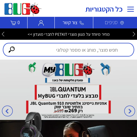
כל הקטגוריות
סניפים
צור קשר
0
מחיר מיוחד על מגוון מוצרי PETKIT לחברי מועדון >>