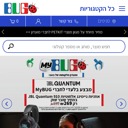
כל הקטגוריות
סניפים
צור קשר
0
מחיר מיוחד על מגוון מוצרי PETKIT לחברי מועדון >>