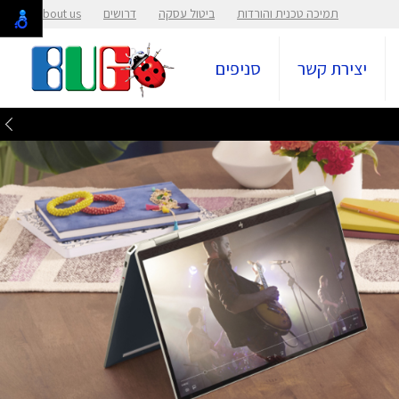
תמיכה טכנית והורדות
ביטול עסקה
דרושים
About us
יצירת קשר
סניפים