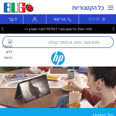
כל הקטגוריות
סניפים
צור קשר
0
חדש! סמארטפון Nothing Phone (4b) עכשיו לרכישה >>>
על המותג