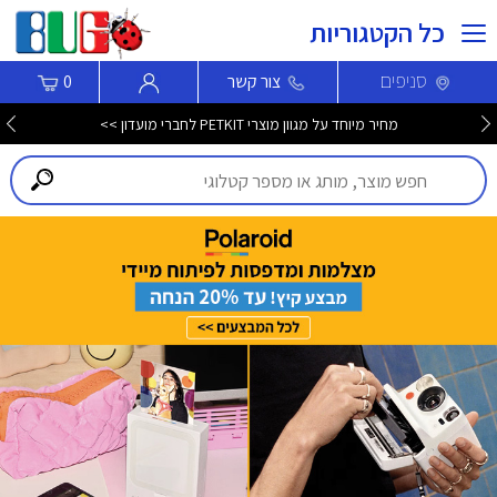
כל הקטגוריות
סניפים
צור קשר
0
מחיר מיוחד על מגוון מוצרי PETKIT לחברי מועדון >>