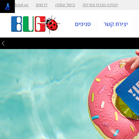
תמיכה טכנית והורדות
ביטול עסקה
דרושים
About us
יצירת קשר
סניפים