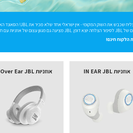
מותג האודיו המצליח שכב
ם חווית שמע מעולה ועיצוב אופנתי.
 הלקוח חינם!
אוזניות IN EAR JBL
אוזניות Over Ear JBL