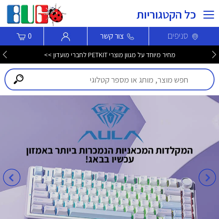
כל הקטגוריות
סניפים
צור קשר
0
מחיר מיוחד על מגוון מוצרי PETKIT לחברי מועדון >>