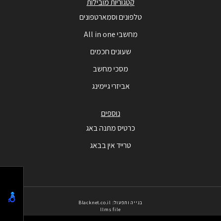
קטגוריות מובילות
טלפונים וסמארטפונים
מחשבי All in one
שעונים חכמים
מסכי מחשב
אביזרי גיימינג
נוספים
כרטיס מתנה באג
טרייד אין בבאג
בנייה ותפעול: Blacknet.co.il
llms file