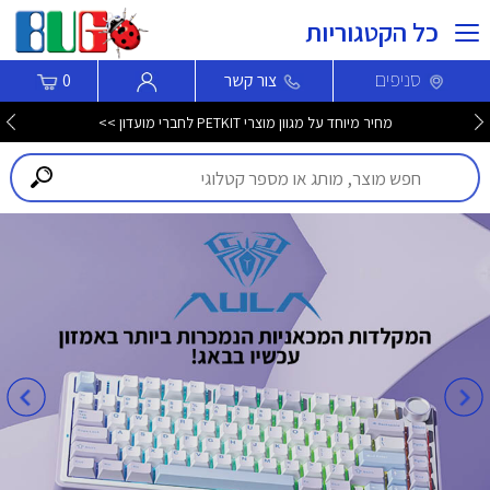
כל הקטגוריות
סניפים
צור קשר
0
מחיר מיוחד על מגוון מוצרי PETKIT לחברי מועדון >>