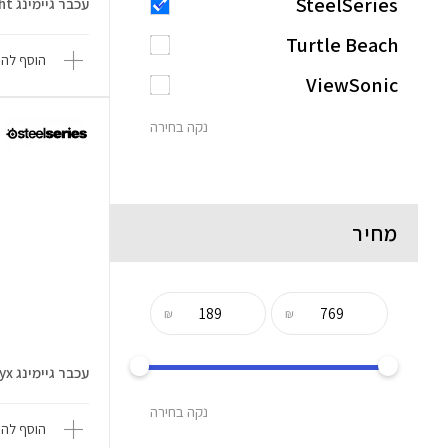
SteelSeries
עכבר גיימינג Aerox 3 Ultra Light
Turtle Beach
הוסף להש
ViewSonic
נקה בחירה
מחיר
₪
₪
עכבר גיימינג Aerox3 T.W.S Onyx
נקה בחירה
הוסף להש