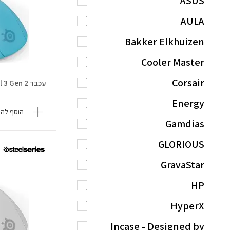
ASUS
AULA
Bakker Elkhuizen
Cooler Master
Corsair
עכבר Rival 3 Gen 2 אלחוטי - אקווה
Energy
הוסף להש
Gamdias
GLORIOUS
GravaStar
HP
HyperX
Incase - Designed by