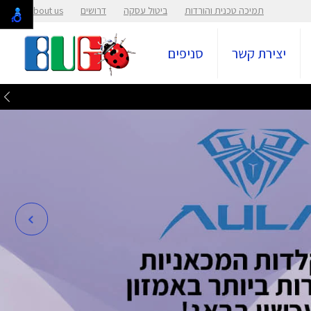
תמיכה טכנית והורדות
ביטול עסקה
דרושים
About us
יצירת קשר
סניפים