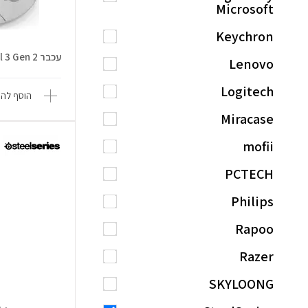
Microsoft
Keychron
עכבר Rival 3 Gen 2 אלחוטי - לבן
Lenovo
Logitech
הוסף להש
Miracase
mofii
PCTECH
Philips
Rapoo
Razer
SKYLOONG