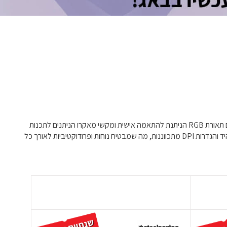
גלו את המגוון האולטימטיבי של מקלדות ועכברים למשחקים ועבודה, שפרו את הביצועים והנוחות שלכם. האוסף שלנו כולל מקלדות מכאניות מתקדמות עם תאורת RGB הניתנת להתאמה אישית ומקשי מאקרו הניתנים לתכנות
המושלמים עבור גיימרים המחפשים דיוק ומהירות. עבור אנשי מקצוע, המקלדות והעכברים הארגונומיים שלנו מציעים לחיצות שקטות, משענות לשורש כף היד והגדרות DPI מתכווננות, מה שמבטיח נוחות ופרודוקטיביות לאורך כל