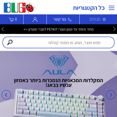
כל הקטגוריות
סניפים
צור קשר
0
מחיר מיוחד על מגוון מוצרי PETKIT לחברי מועדון >>