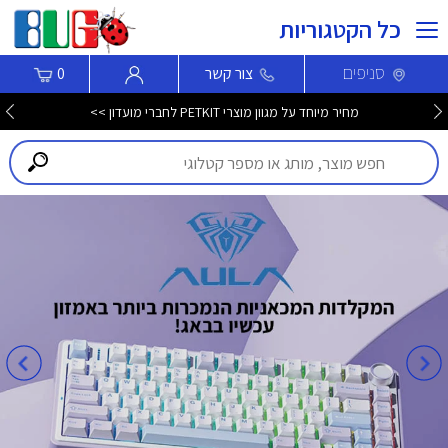
כל הקטגוריות
סניפים
צור קשר
0
מחיר מיוחד על מגוון מוצרי PETKIT לחברי מועדון >>