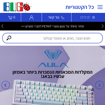
כל הקטגוריות
סניפים
צור קשר
0
מחיר מיוחד על מגוון מוצרי PETKIT לחברי מועדון >>