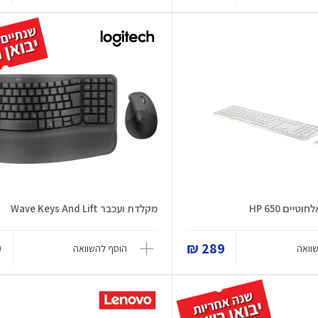
יים HP 650
מקלדת ועכבר Wave Keys And Lift
₪
289 ₪
וואה
הוסף להשוואה