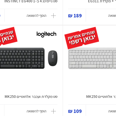
מקלדת EG311
סט גיימינג 4 ב-1 INSTINCT EG400
₪
189 ₪
וואה
הוסף להשוואה
חוטיים MK250
סט מקלדת ועכבר אלחוטיים MK250
₪
109 ₪
וואה
הוסף להשוואה