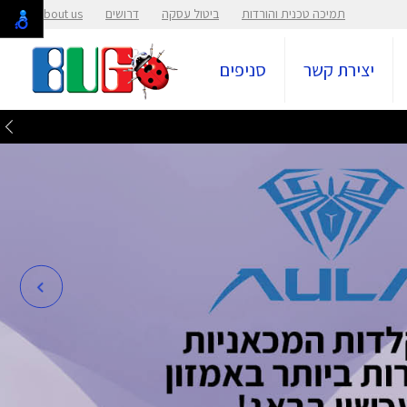
תמיכה טכנית והורדות
ביטול עסקה
דרושים
About us
יצירת קשר
סניפים