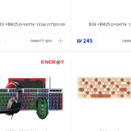
טיים B36 +BM25
סט מקלדת ועכבר אלחוטיים B33 +BM25
₪
245 ₪
וואה
הוסף להשוואה