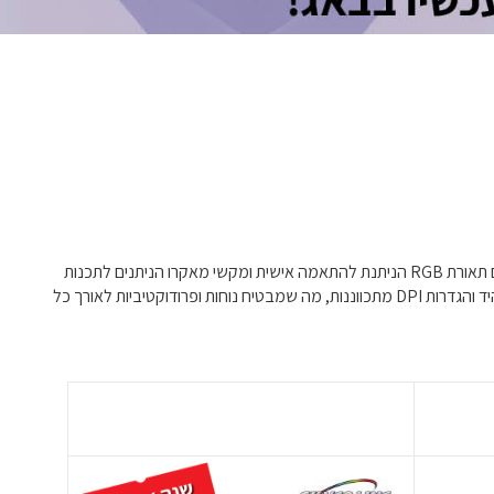
גלו את המגוון האולטימטיבי של מקלדות ועכברים למשחקים ועבודה, שפרו את הביצועים והנוחות שלכם. האוסף שלנו כולל מקלדות מכאניות מתקדמות עם תאורת RGB הניתנת להתאמה אישית ומקשי מאקרו הניתנים לתכנות
המושלמים עבור גיימרים המחפשים דיוק ומהירות. עבור אנשי מקצוע, המקלדות והעכברים הארגונומיים שלנו מציעים לחיצות שקטות, משענות לשורש כף היד והגדרות DPI מתכווננות, מה שמבטיח נוחות ופרודוקטיביות לאורך כל