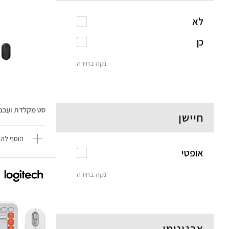
לא
כן
נקה בחירה
סט מקלדת ועכבר 0 Copilot Key
חיישן
הוסף להש
אופטי
נקה בחירה
ארגונומי