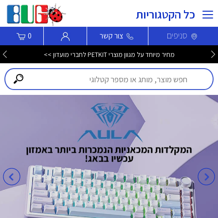
כל הקטגוריות
סניפים
צור קשר
0
מחיר מיוחד על מגוון מוצרי PETKIT לחברי מועדון >>