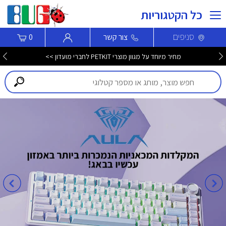
כל הקטגוריות
סניפים
צור קשר
0
מחיר מיוחד על מגוון מוצרי PETKIT לחברי מועדון >>