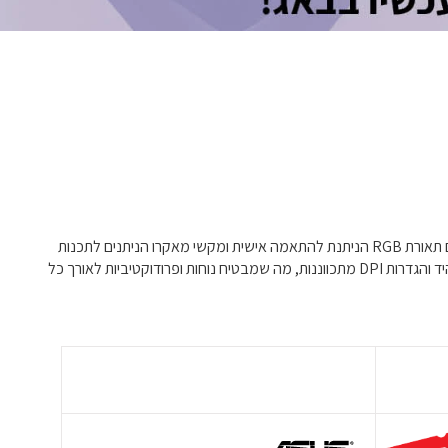
גלו את המגוון האולטימטיבי של מקלדות ועכברים למשחקים ועבודה, שפרו את הביצועים והנוחות שלכם. האוסף שלנו כולל מקלדות מכאניות מתקדמות עם תאורת RGB הניתנת להתאמה אישית ומקשי מאקרו הניתנים לתכנות
המושלמים עבור גיימרים המחפשים דיוק ומהירות. עבור אנשי מקצוע, המקלדות והעכברים הארגונומיים שלנו מציעים לחיצות שקטות, משענות לשורש כף היד והגדרות DPI מתכווננות, מה שמבטיח נוחות ופרודוקטיביות לאורך כל