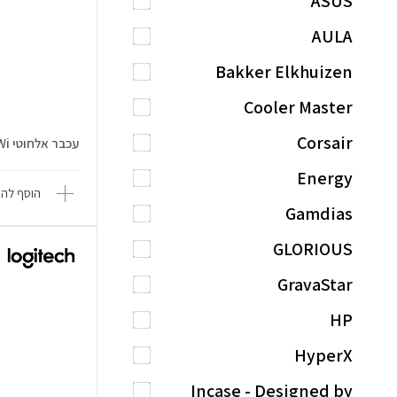
ASUS
AULA
Bakker Elkhuizen
Cooler Master
Corsair
עכבר אלחוטי MW203 Multi-Device Wi
Energy
הוסף להש
Gamdias
GLORIOUS
GravaStar
HP
HyperX
Incase - Designed by