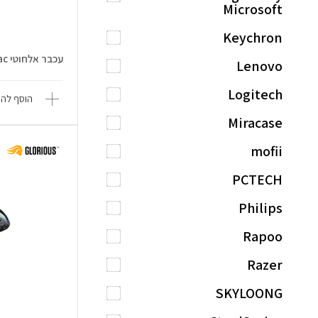
Microsoft
Keychron
עכבר אלחוטי MX Anywhere 3S Mac
Lenovo
Logitech
הוסף להש
Miracase
mofii
PCTECH
Philips
Rapoo
Razer
SKYLOONG