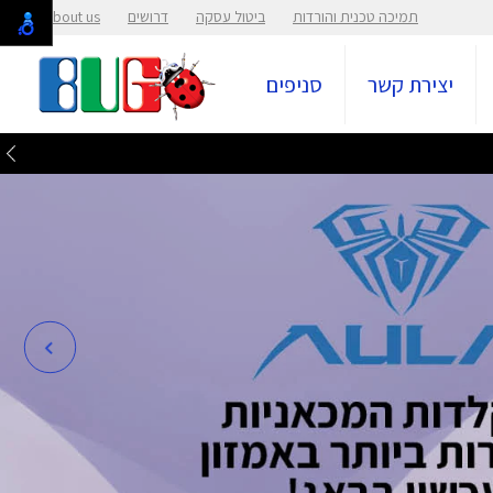
תמיכה טכנית והורדות
ביטול עסקה
דרושים
About us
יצירת קשר
סניפים