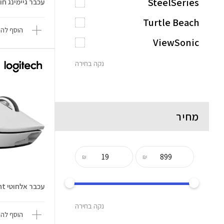
SteelSeries
עכבר גיימינג חוטי el O
Turtle Beach
הוסף להש
ViewSonic
נקה בחירה
מחיר
₪
₪
עכבר אלחוטי G Pro X SuperLight
נקה בחירה
הוסף להש