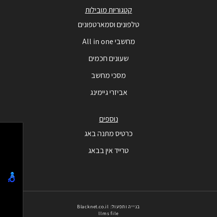
קטגוריות מובילות
טלפונים וסמארטפונים
מחשבי All in one
שעונים חכמים
מסכי מחשב
אביזרי גיימינג
נוספים
כרטיס מתנה באג
טרייד אין בבאג
בנייה ותפעול: Blacknet.co.il
llms file