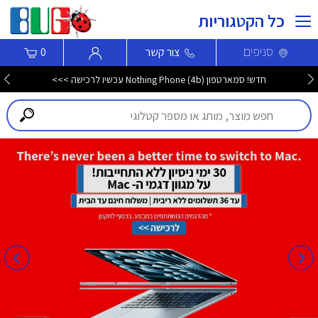
כל הקטגוריות
סניפים
צור קשר
0
חדש! סמארטפון Nothing Phone (4b) עכשיו לרכישה >>>