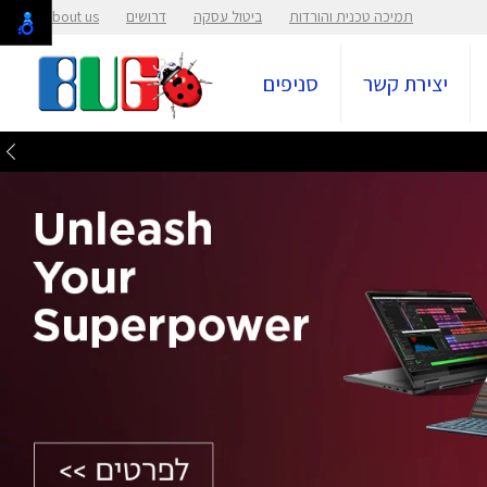
תמיכה טכנית והורדות
ביטול עסקה
דרושים
About us
יצירת קשר
סניפים