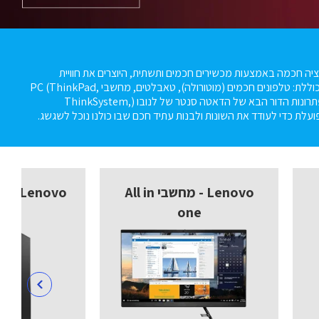
 ומובילה עולמית בטרנספורמציה חכמה באמצעות מכשירים חכמים ותשתית, היוצרים את חוויית
המשתמש הטובה ביותר. לנובו מייצרת את אחת ממשפחות המוצרים החכמים הגדולות בעולם, הכוללת: טלפונים חכמים (מוטורולה), טאבלטים, מחשבי PC (ThinkPad,
Yoga, Lenovo Legion) ותחנות עבודה, כמו גם מכשירי AR/VR ופתרונות בית/ משרד חכמים. פתרונות הדור הבא של הדאטה סנטר של לנובו (ThinkSystem,
Lenovo - מחשבי All in
Lenovo - מחשבים נייחים
one