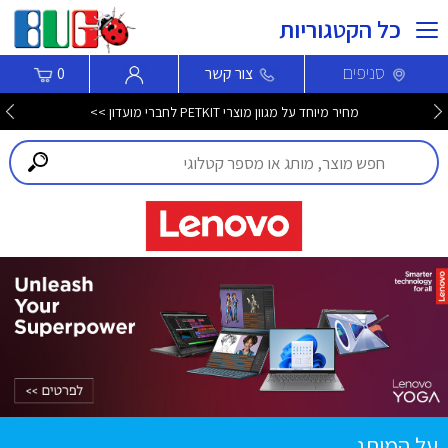
כל הקטגוריות
סניפים
צור קשר
0
מחיר מיוחד על מגוון מוצרי PETKIT לחברי מועדון >>
על המותג