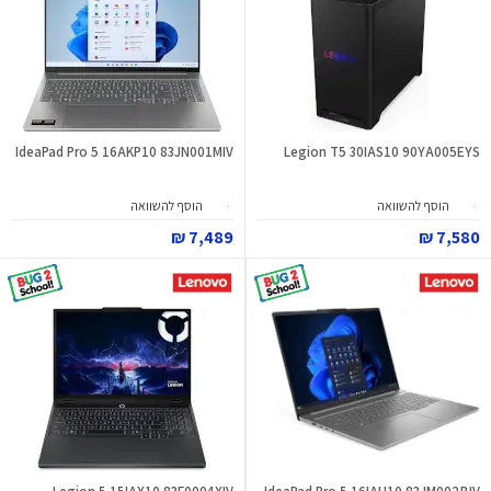
IdeaPad Pro 5 16AKP10 83JN001MIV
Legion T5 30IAS10 90YA005EYS
הוסף להשוואה
הוסף להשוואה
7,489 ₪
7,580 ₪