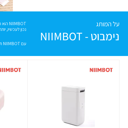
על המותג
NIIMBOT הוא מותג צומח המתמחה במדפסות תווית חכמות. תוך אמונה שהכל אמור להיות פשוט וקל לתפעול,
נכון לעכשיו, יותר מ 6 מליון אנשים וחברות במעל ל 100 מדינות בעולם עושות שימוש 
נימבוט - NIIMBOT
עם NIIMBOT תוכלו לדאוג שהעתיד שלכם יהיה מאורגן יותר!