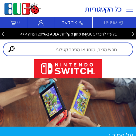
כל הקטגוריות
סניפים
צור קשר
0
בלעדי לחברי MyBUG! מגוון מקלדות AULA ב-20% הנחה >>>
על המותג