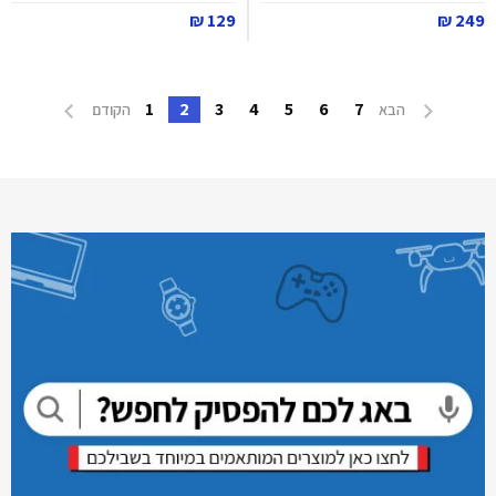
129 ₪
249 ₪
1
2
3
4
5
6
7
הבא
הקודם