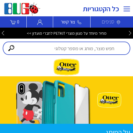
כל הקטגוריות
סניפים
צור קשר
0
מחיר מיוחד על מגוון מוצרי PETKIT לחברי מועדון >>
על המותג