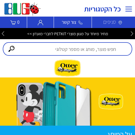
כל הקטגוריות
סניפים
צור קשר
0
מחיר מיוחד על מגוון מוצרי PETKIT לחברי מועדון >>
על המותג