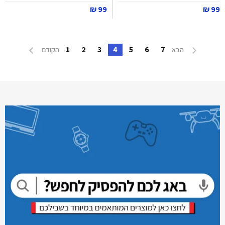
99 ₪
99 ₪
1
2
3
4
5
6
7
הבא
הקודם