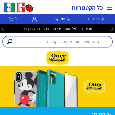
כל הקטגוריות
סניפים
צור קשר
0
מחיר מיוחד על מגוון מוצרי PETKIT לחברי מועדון >>
על המותג