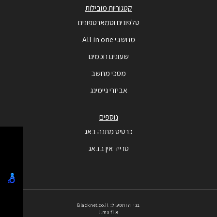
קטגוריות מובילות
טלפונים וסמארטפונים
מחשבי All in one
שעונים חכמים
מסכי מחשב
אביזרי גיימינג
נוספים
כרטיס מתנה באג
טרייד אין בבאג
בנייה ותפעול: Blacknet.co.il
llms file