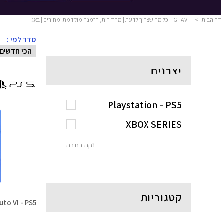
דף הבית
>
GTA VI – כל מה שצריך לדעת | מהדורות, הזמנה מוקדמת ומחירים | באג
סדר לפי :
יצרנים
Playstation - PS5
XBOX SERIES
נקה בחירה
קטגוריות
uto VI - PS5