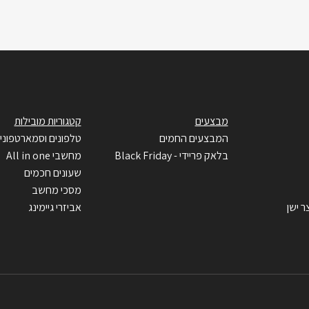
מבצעים
קטגוריות מובילות
המבצעים החמים
טלפונים וסמארטפוני
בלאק פריידי - Black Friday
מחשבי All in one
שעונים חכמים
מסכי מחשב
ר ישן
אביזרי גיימינג