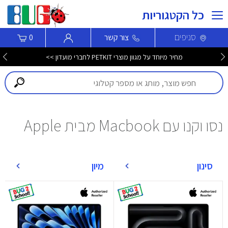
כל הקטגוריות
סניפים
צור קשר
0
מחיר מיוחד על מגוון מוצרי PETKIT לחברי מועדון >>
נסו וקנו עם Macbook מבית Apple
סינון
מיון