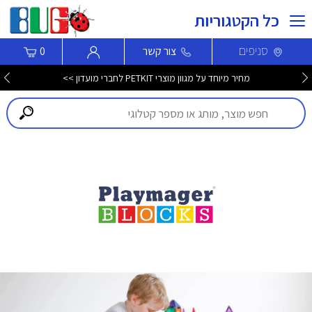
כל הקטגוריות
סניפים
צור קשר
0
מחיר מיוחד על מגוון מוצרי PETKIT לחברי מועדון >>