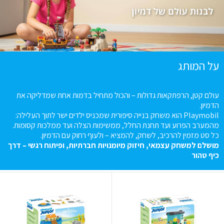
על המותג
עולם קטן, הרפתקאות גדולות – והכול מתחיל בדמות אחת שמדליקה את
הדמיון
.
Playmobil
הוא משחק בנייה סיפורית שמכניס ילדים ישר לתוך העלילה:
מהמערב הפרוע ועד תחנת החלל, ממשימות הצלה ועד ממלכות קסומות
.
כל סט מזמין להרכיב, לשחק, להמציא – ולעוף רחוק עם הדמיון
.
מושלם
למשחק
עצמאי
,
חיזוק
מיומנויות
חברתיות
,
ופיתוח
רגשי
–
דרך
כיף
טהור