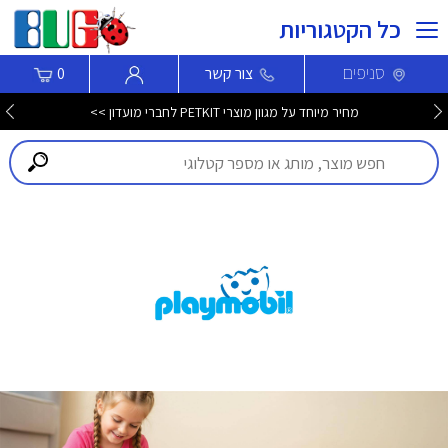
כל הקטגוריות
סניפים
צור קשר
0
מחיר מיוחד על מגוון מוצרי PETKIT לחברי מועדון >>