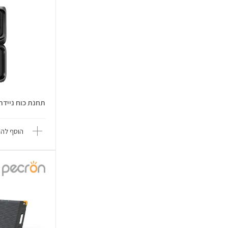
תחנת כוח ניידת VER 3 Plus MAX
הוסף להש