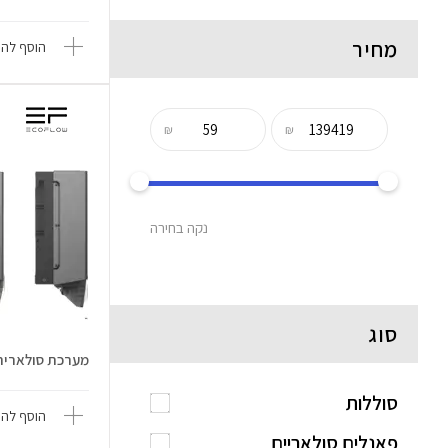
מחיר
הוסף להש
₪
₪
נקה בחירה
סוג
מערכת סולארית erOcean Plus 15k
סוללות
הוסף להש
פאנלים סולאריים