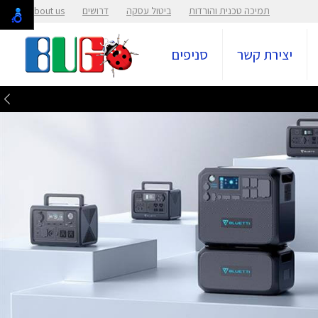
תמיכה טכנית והורדות
ביטול עסקה
דרושים
About us
יצירת קשר
סניפים