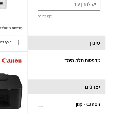
נקה בחירה
מדפסת משולבת XMA TS6550i
סינון
הוסף להש
מדפסות תלת מימד
יצרנים
Canon - קנון