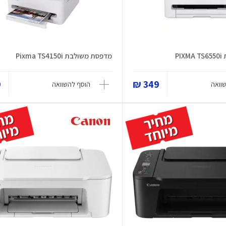
PI
מדפסת משולבת Pixma TS4150i
₪
349 ₪
וואה
הוסף להשוואה