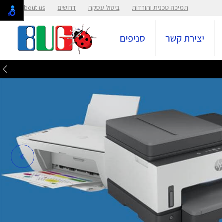
תמיכה טכנית והורדות
ביטול עסקה
דרושים
About us
יצירת קשר
סניפים