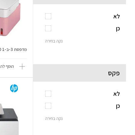
לא
כן
נקה בחירה
מדפסת 3-ב-1 PIXMA G3430
הוסף להש
פקס
לא
כן
נקה בחירה