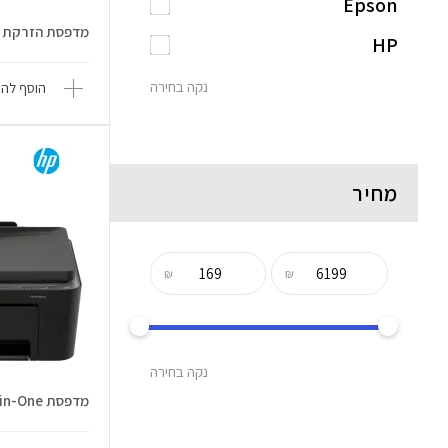
Epson
מדפסת הזרקת דיו  TS3750i
HP
נקה בחירה
הוסף להש
מחיר
₪
₪
נקה בחירה
מדפסת DeskJet 4320 All-in-One