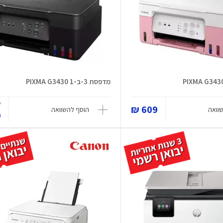
מדפסת 3-ב-1 PIXMA G3430
₪
609 ₪
וואה
הוסף להשוואה
₪