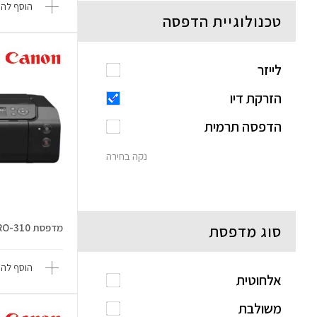
הוסף להש
טכנולוגיית הדפסה
לייזר
הזרקת דיו
הדפסה תרמית
נקה בחירה
מדפסת imagePROGRAF PRO-310
סוג מדפסת
הוסף להש
אלחוטית
משולבת