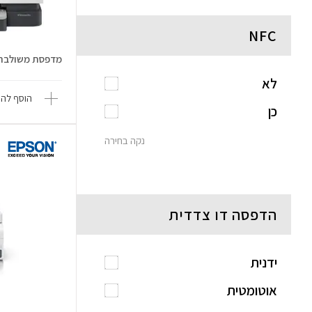
NFC
מדפסת משולבת ficeJet Pro 8133
לא
הוסף להש
כן
נקה בחירה
הדפסה דו צדדית
ידנית
אוטומטית