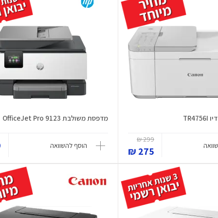
TR47
מדפסת משולבת OfficeJet Pro 9123
299 ₪
₪
וואה
הוסף להשוואה
275 ₪