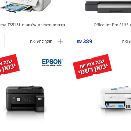
Of
מדפסת משולבת אלחוטית Pixma TS5151
₪
389 ₪
וואה
הוסף להשוואה