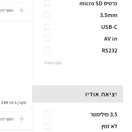
כרטיס micro SD
הוסף להש
3.5mm
USB-C
AV in
RS232
נקה בחירה
יציאת אודיו
מקרן ביתי NeoPix 244
3.5 מילימטר
הוסף להש
לא זמין