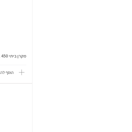
מקרן ביתי NeoPix 450 עם Google TV
הוסף להש