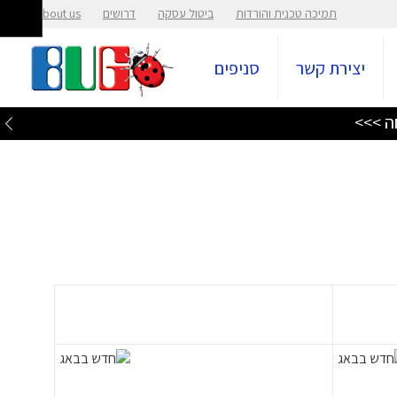
תמיכה טכנית והורדות
ביטול עסקה
דרושים
About us
יצירת קשר
סניפים