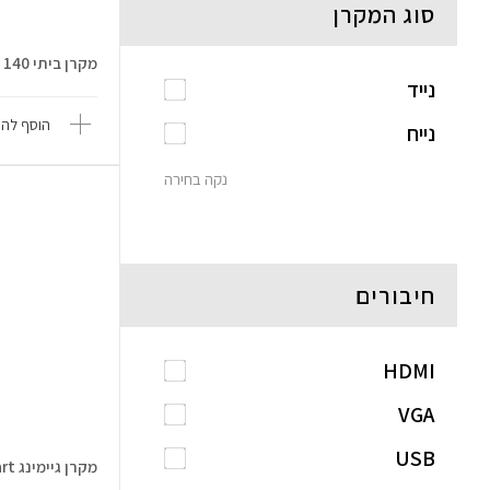
סוג המקרן
מקרן ביתי NeoPix 140
נייד
הוסף להש
נייח
נקה בחירה
חיבורים
HDMI
VGA
USB
מקרן גיימינג GamePix 800 Smart