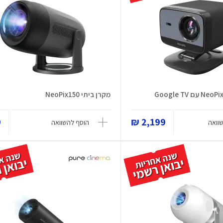
מקרן ביתי NeoPix150
₪
2,199 ₪
וואה
הוסף להשוואה