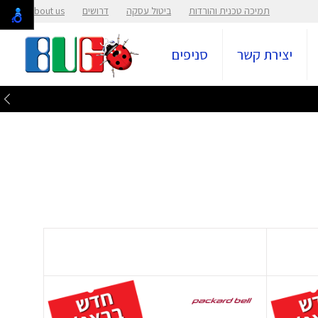
תמיכה טכנית והורדות
ביטול עסקה
דרושים
About us
יצירת קשר
סניפים