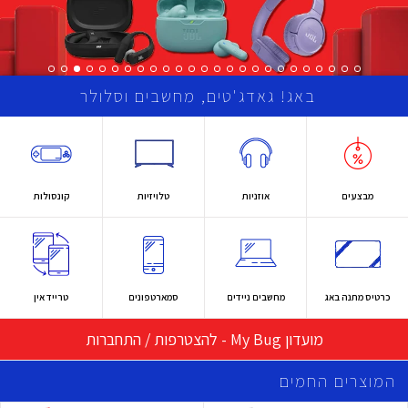
באג! גאדג'טים, מחשבים וסלולר
מבצעים
אוזניות
טלויזיות
קונסולות
כרטיס מתנה באג
מחשבים ניידים
סמארטפונים
טרייד אין
מועדון My Bug - להצטרפות / התחברות
המוצרים החמים