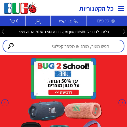
כל הקטגוריות
סניפים
צור קשר
0
בלעדי לחברי MyBUG! מגוון מקלדות AULA ב-20% הנחה >>>