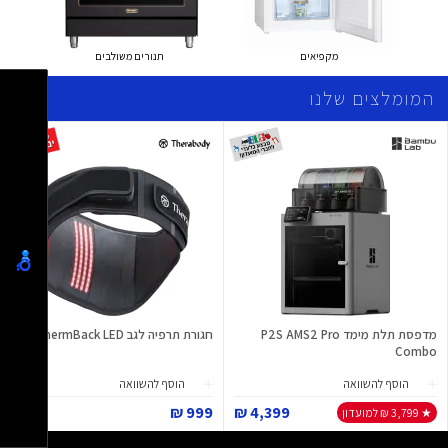
מקפיאים
תנורים משולבים
המומלצים שלנו
מדפסת תלת מימד P2S AMS2 Pro
חגורת תרפיה לגב ThermBack LED
Combo
הוסף להשוואה
הוסף להשוואה
999 ₪
4,399 ₪
★ 3,799 ₪ למועדון