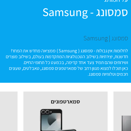
סמסונג - Samsung
סמסונג | Samsung
לחלומות אין גבולות - סמסונג ( Samsung ) ממציאה מחדש את המחר!
חדשנות, יצירתיות בשילוב הטכנולוגיות המתקדמות בעולם, בשילוב מוצרים
ושירותים שהם תמיד צעד אחד קדימה, בכמעט כל תחומי החיים.
כאן תוכלו למצוא מגוון רחב של סמארטפונים סמסונג, טאבלטים, שעונים
חכמים וטלווזיות סמסונג.
סמארטפונים