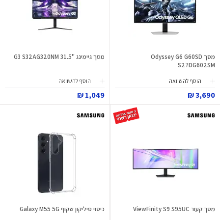
מסך Odyssey G6 G60SD
מסך גיימינג "31.5 G3 S32AG320NM
S27DG602SM
הוסף להשוואה
הוסף להשוואה
1,049 ₪
3,690 ₪
מסך קעור ViewFinity S9 S95UC
כיסוי סיליקון שקוף Galaxy M55 5G