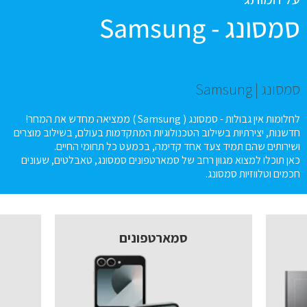
סמסונג - Samsung
סמסונג | Samsung
לחלומות אין גבולות - סמסונג ( Samsung ) ממציאה מחדש את המחר!
חדשנות, יצירתיות בשילוב הטכנולוגיות המתקדמות בעולם, בשילוב מוצרים
ושירותים שהם תמיד צעד אחד קדימה, בכמעט כל תחומי החיים.
כאן תוכלו למצוא מגוון רחב של סמארטפונים סמסונג, טאבלטים, שעונים
חכמים וטלווזיות סמסונג.
סמארטפונים