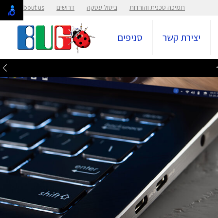
תמיכה טכנית והורדות
ביטול עסקה
דרושים
About us
יצירת קשר
סניפים