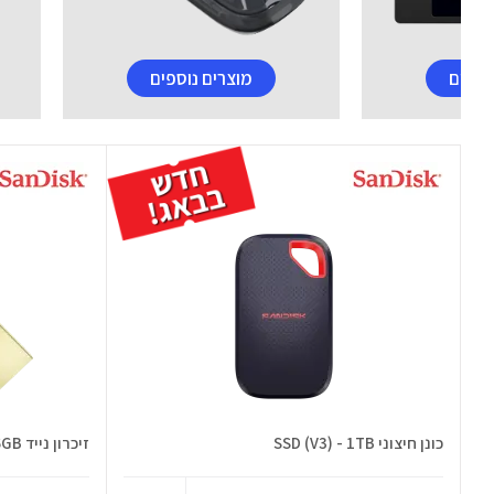
וספים
מוצרים נוספים
כונן חיצוני SSD (V3) - 1TB
זיכרון נייד Dual Drive 256GB זהב