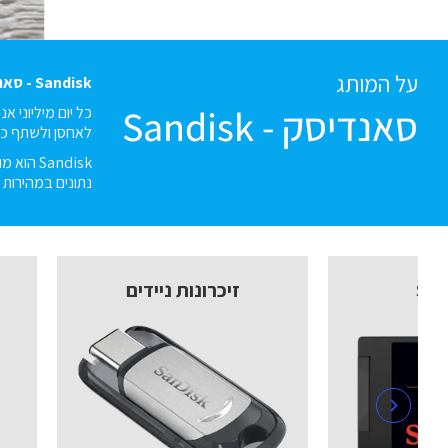
על המותג
Sandisk - סאנדיסק
סאנדיסק - Sandisk
לאחסן ולשתף כל 
Sandisk
נתונים במהירות 
זיכרונות ניידים