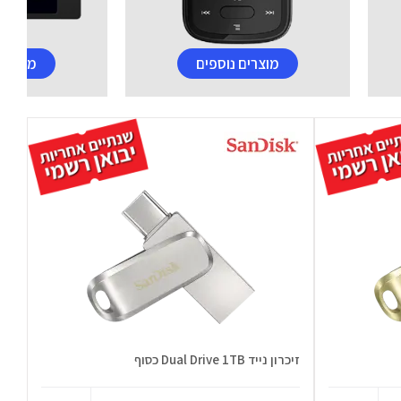
מוצרים נוספים
מוצרים
זיכרון נייד Dual Drive 1TB כסוף