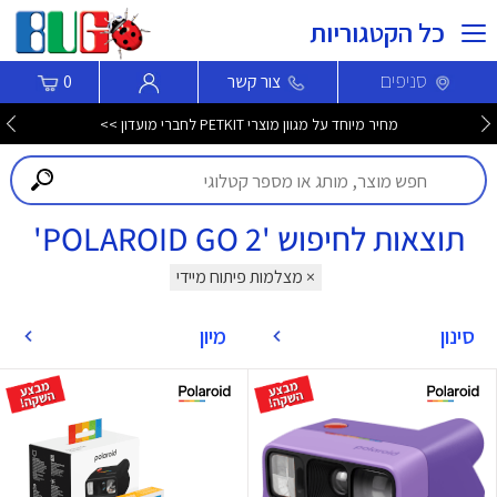
כל הקטגוריות
סניפים
צור קשר
0
מחיר מיוחד על מגוון מוצרי PETKIT לחברי מועדון >>
תוצאות לחיפוש 'POLAROID GO 2'
× מצלמות פיתוח מיידי
סינון
מיון