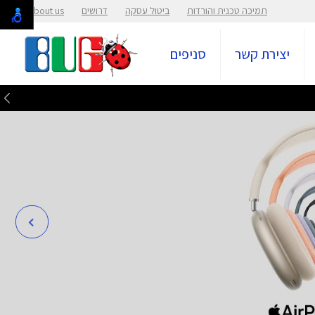
תמיכה טכנית והורדות
ביטול עסקה
דרושים
About us
יצירת קשר
סניפים