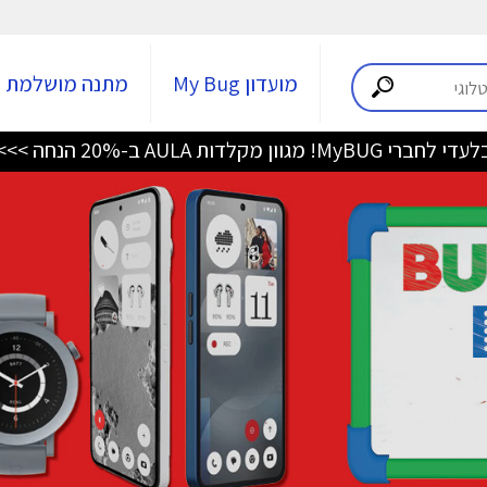
מועדון My Bug
מתנה מושלמת
די לחברי MyBUG! מגוון מקלדות AULA ב-20% הנחה >>>