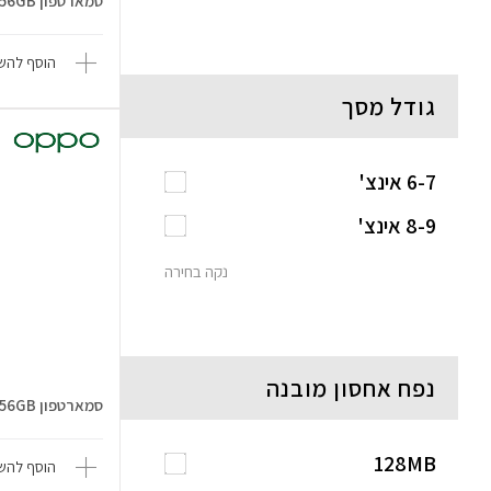
סמארטפון A5 PRO 4G 8GB/256GB
הוסף להשו
גודל מסך
6-7 אינצ'
8-9 אינצ'
נקה בחירה
נפח אחסון מובנה
סמארטפון A40m 6GB/256GB
128MB
הוסף להשו