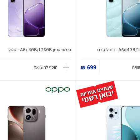
סמארטפון A6x 4GB/128GB - סגול
699 ₪
ואה
הוסף להשוואה