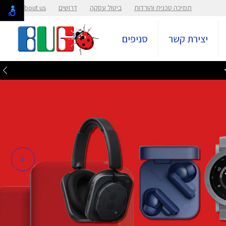
תמיכה טכנית והורדות
ביטול עסקה
דרושים
About us
יצירת קשר
סניפים