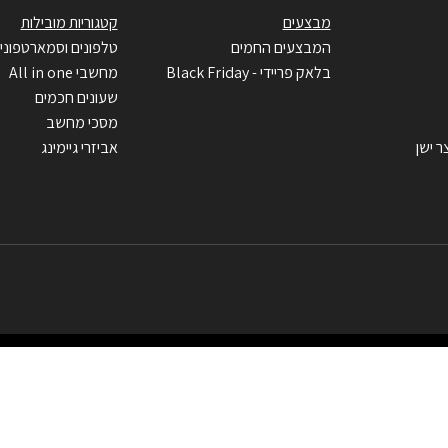
מבצעים
קטגוריות מובילות
המבצעים החמים
טלפונים וסמארטפוני
בלאק פריידי - Black Friday
מחשבי All in one
שעונים חכמים
מסכי מחשב
ר ישן
אביזרי גיימינג