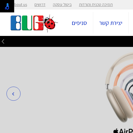
תמיכה טכנית והורדות
ביטול עסקה
דרושים
About us
יצירת קשר
סניפים