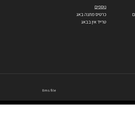
נוספים
ם
כרטיס מתנה באג
טרייד אין בבאג
llms file